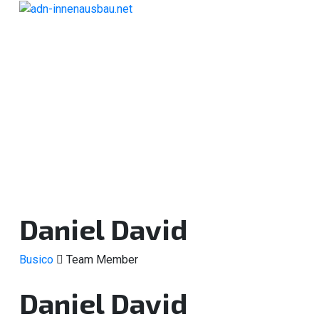
Skip
to
content
Daniel David
Busico
Team Member
Daniel David